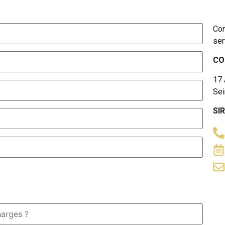
Con
ser
CO
17
Se
SIR