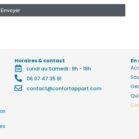
Horaires & contact
En 
Acc
Lundi au Samedi : 9h - 18h
Sou
06 07 47 35 91
Ges
contact@confortappart.com
Qu
Co
ion
res